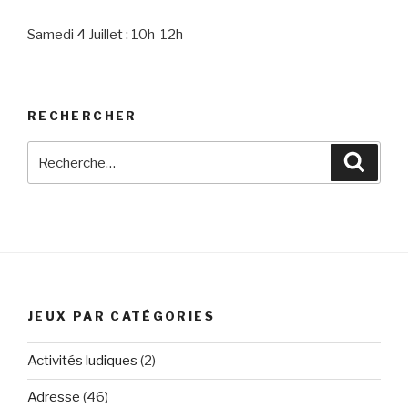
Samedi 4 Juillet : 10h-12h
RECHERCHER
Recherche
Reche
pour
:
JEUX PAR CATÉGORIES
Activités ludiques
(2)
Adresse
(46)