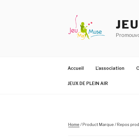
Aller
au
contenu
JE
principal
Promouvoi
Accueil
L’association
C
JEUX DE PLEIN AIR
Home
/ Product Marque / Repos pro