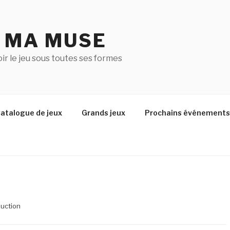
U MA MUSE
r le jeu sous toutes ses formes
atalogue de jeux
Grands jeux
Prochains événements
duction