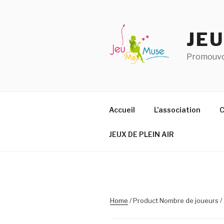
Aller
au
contenu
JE
principal
Promouvoi
Accueil
L’association
C
JEUX DE PLEIN AIR
Home
/ Product Nombre de joueurs /