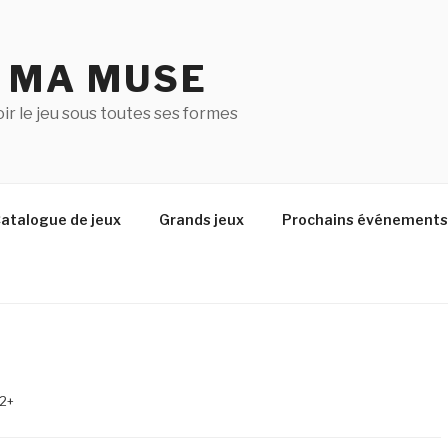
U MA MUSE
r le jeu sous toutes ses formes
atalogue de jeux
Grands jeux
Prochains événements
 2+