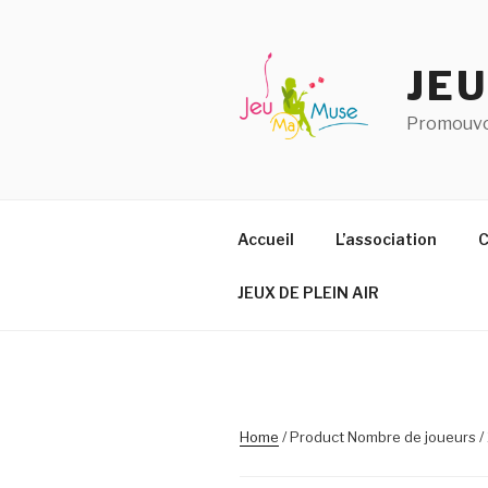
Aller
au
contenu
JE
principal
Promouvoi
Accueil
L’association
C
JEUX DE PLEIN AIR
Home
/ Product Nombre de joueurs /