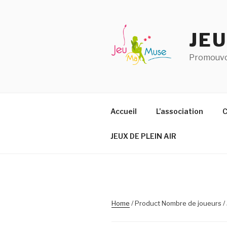
Aller
au
contenu
JE
principal
Promouvoi
Accueil
L’association
C
JEUX DE PLEIN AIR
Home
/ Product Nombre de joueurs / 