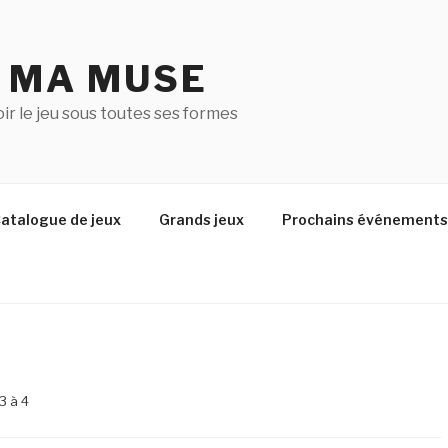
U MA MUSE
r le jeu sous toutes ses formes
atalogue de jeux
Grands jeux
Prochains événements
3 à 4