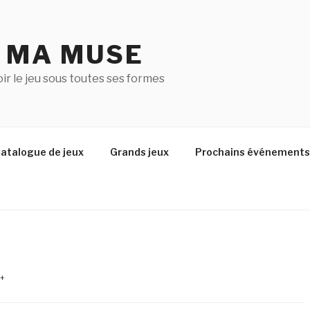
U MA MUSE
r le jeu sous toutes ses formes
atalogue de jeux
Grands jeux
Prochains événements
 +