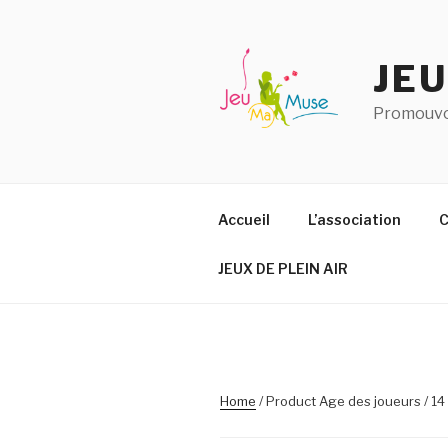
Aller
au
contenu
JE
principal
Promouvoi
Accueil
L’association
C
JEUX DE PLEIN AIR
Home
/ Product Age des joueurs / 14