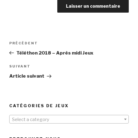
Navigation
Article
PRÉCÉDENT
de
précédent
Téléthon 2018 – Après midi Jeux
l’article
Article
SUIVANT
suivant
Article suivant
CATÉGORIES DE JEUX
Select a category