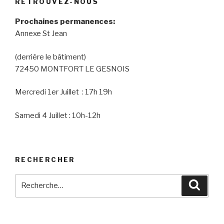
RETROUVEZ-NOUS
Prochaines permanences:
Annexe St Jean
(derrière le bâtiment)
72450 MONTFORT LE GESNOIS
Mercredi 1er Juillet : 17h 19h
Samedi 4 Juillet : 10h-12h
RECHERCHER
Recherche
Reche
pour
: