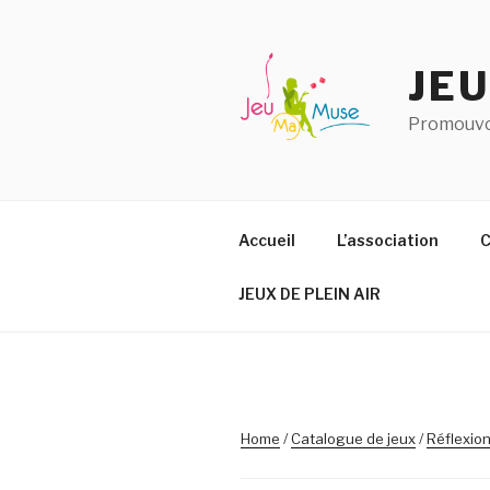
Aller
au
contenu
JE
principal
Promouvoi
Accueil
L’association
C
JEUX DE PLEIN AIR
Home
/
Catalogue de jeux
/
Réflexio