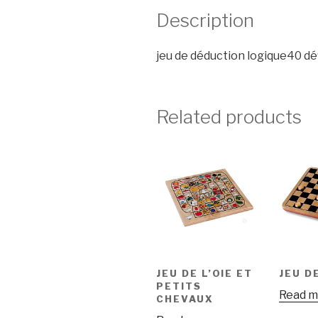
Description
jeu de déduction logique40 dé
Related products
JEU DE L’OIE ET
JEU D
PETITS
Read m
CHEVAUX