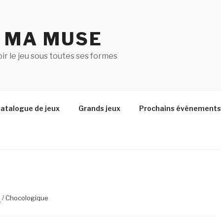
U MA MUSE
r le jeu sous toutes ses formes
atalogue de jeux
Grands jeux
Prochains événements
n
/ Chocologique