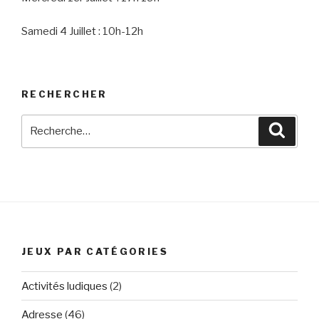
Samedi 4 Juillet : 10h-12h
RECHERCHER
Recherche
Reche
pour
:
JEUX PAR CATÉGORIES
Activités ludiques
(2)
Adresse
(46)