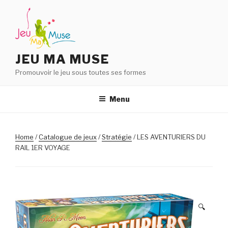
Aller
au
contenu
principal
JEU MA MUSE
Promouvoir le jeu sous toutes ses formes
Menu
Home
/
Catalogue de jeux
/
Stratégie
/ LES AVENTURIERS DU
RAIL 1ER VOYAGE
🔍