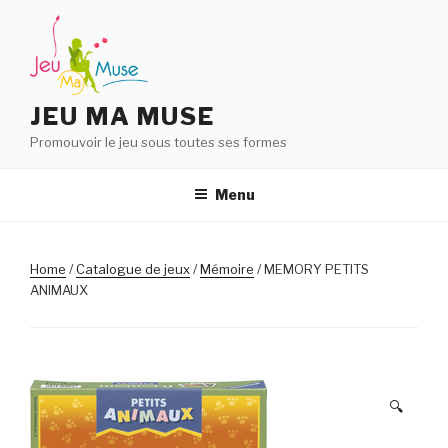
Aller
au
contenu
principal
JEU MA MUSE
Promouvoir le jeu sous toutes ses formes
Menu
Home
/
Catalogue de jeux
/
Mémoire
/ MEMORY PETITS
ANIMAUX
🔍