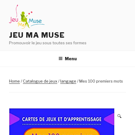
Aller
au
contenu
principal
JEU MA MUSE
Promouvoir le jeu sous toutes ses formes
Menu
Home
/
Catalogue de jeux
/
langage
/ Mes 100 premiers mots
🔍