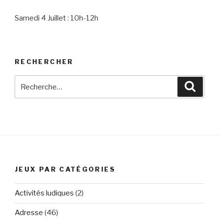
Samedi 4 Juillet : 10h-12h
RECHERCHER
Recherche
Reche
pour
:
JEUX PAR CATÉGORIES
Activités ludiques
(2)
Adresse
(46)