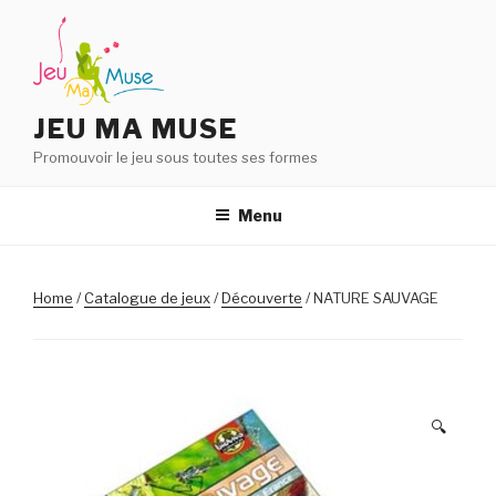
Aller
au
contenu
principal
JEU MA MUSE
Promouvoir le jeu sous toutes ses formes
Menu
Home
/
Catalogue de jeux
/
Découverte
/ NATURE SAUVAGE
🔍