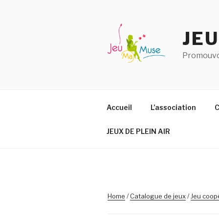
Aller
au
contenu
JE
principal
Promouvoi
Accueil
L’association
C
JEUX DE PLEIN AIR
Home
/
Catalogue de jeux
/
Jeu coopé