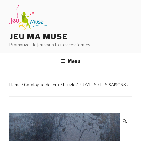
Aller
au
contenu
principal
JEU MA MUSE
Promouvoir le jeu sous toutes ses formes
Menu
Home
/
Catalogue de jeux
/
Puzzle
/ PUZZLES « LES SAISONS »
🔍