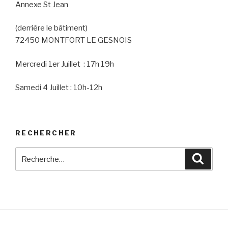
Annexe St Jean
(derrière le bâtiment)
72450 MONTFORT LE GESNOIS
Mercredi 1er Juillet : 17h 19h
Samedi 4 Juillet : 10h-12h
RECHERCHER
Recherche
Reche
pour
: