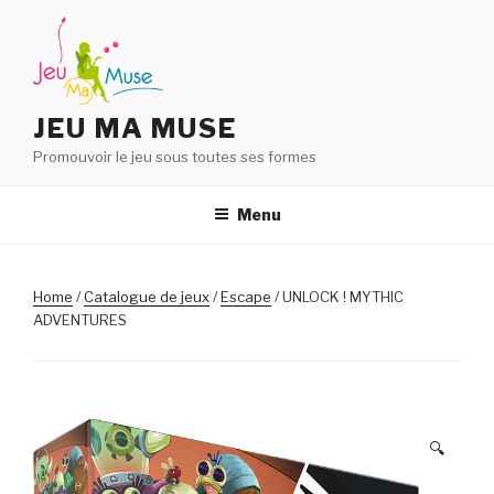
Aller
au
contenu
principal
JEU MA MUSE
Promouvoir le jeu sous toutes ses formes
Menu
Home
/
Catalogue de jeux
/
Escape
/ UNLOCK ! MYTHIC
ADVENTURES
🔍