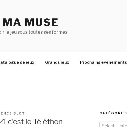
U MA MUSE
r le jeu sous toutes ses formes
atalogue de jeux
Grands jeux
Prochains événements
CATÉGORIES
RENCE BLOT
 c’est le Téléthon
Select a cat