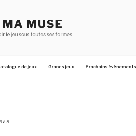
U MA MUSE
r le jeu sous toutes ses formes
atalogue de jeux
Grands jeux
Prochains événements
3 à 8