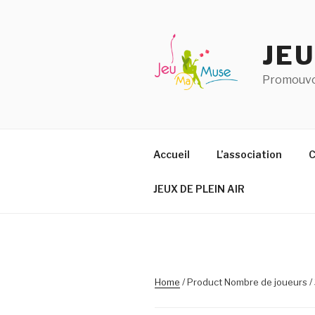
Aller
au
contenu
JE
principal
Promouvoi
Accueil
L’association
C
JEUX DE PLEIN AIR
Home
/ Product Nombre de joueurs / 