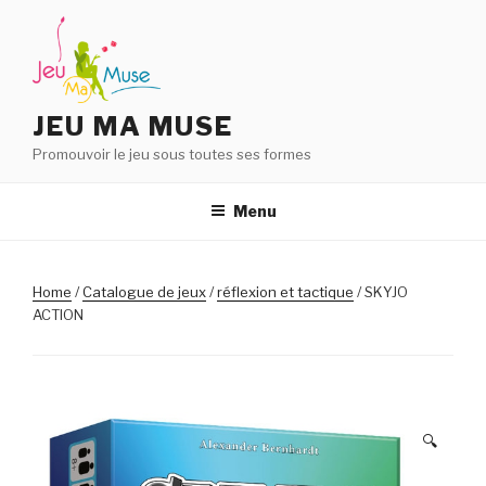
Aller
au
contenu
principal
JEU MA MUSE
Promouvoir le jeu sous toutes ses formes
Menu
Home
/
Catalogue de jeux
/
réflexion et tactique
/ SKYJO
ACTION
🔍