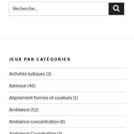
Recherche
Reche
pour
:
JEUX PAR CATÉGORIES
Activités ludiques
(2)
Adresse
(46)
Alignement formes et couleurs
(1)
Ambiance
(52)
Ambiance concentration
(8)
Ambiance Coopération
(2)